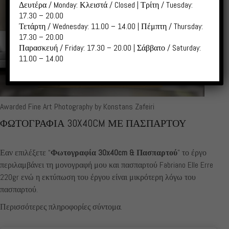
Δευτέρα / Monday: Κλειστά / Closed | Τρίτη / Tuesday:
17.30 – 20.00
Τετάρτη / Wednesday: 11.00 – 14.00 | Πέμπτη / Thursday:
17.30 – 20.00
Παρασκευή / Friday: 17.30 – 20.00 | Σάββατο / Saturday:
11.00 – 14.00
Awarded Fine Art Photography by Konstans Zafeiri
ΦΩΤΟΓΡΑΦΙΑ 30X40CM ΜΕ ΠΑΣΠΑΡΤΟΥ
Εαν επιλέξετε “
Φωτογραφία 30x40cm & Πασπαρτού
” το έργο
περιλαμβάνει τη μονογραφή μου και πασπαρτού Fabriano Elle Erre
220gr ενώ η εκτύπωση του έργου είναι μικρότερη λόγω του
πασπαρτού.
Περισσότερες πληροφορίες σύντομα.