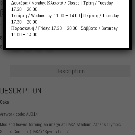
range:
Δευτέρα / Monday: Κλειστά / Closed | Τρίτη / Tuesday:
Options
5,00 €
17.30 – 20.00
through
Τετάρτη / Wednesday: 11.00 – 14.00 | Πέμπτη / Thursday:
17.30 – 20.00
55,00 €
Παρασκευή / Friday: 17.30 – 20.00 | Σάββατο / Saturday:
ADD TO CART
AU014
11.00 – 14.00
SKU:
AU014
Oaka
quantity
Share:
Description
DESCRIPTION
Oaka
Artwork code: AU014
Mud and leaves forming an image at OAKA stadium, Athens Olympic
Sports Complex (OAKA) “Spyros Louis”