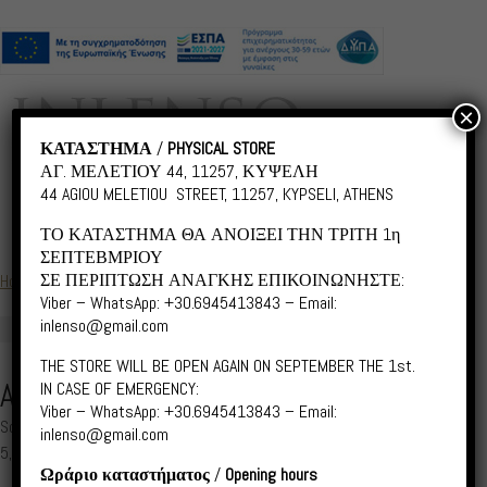
×
ΚΑΤΑΣΤΗΜΑ
/
PHYSICAL STORE
ΑΓ. ΜΕΛΕΤΙΟΥ 44, 11257, ΚΥΨΕΛΗ
44 AGIOU MELETIOU STREET, 11257, KYPSELI, ATHENS
ΤΟ ΚΑΤΑΣΤΗΜΑ ΘΑ ΑΝΟΙΞΕΙ ΤΗΝ ΤΡΙΤΗ 1η
ΣΕΠΤΕΒΜΡΙΟΥ
ΣΕ ΠΕΡΙΠΤΩΣΗ ΑΝΑΓΚΗΣ ΕΠΙΚΟΙΝΩΝΗΣΤΕ:
Home
/
Abstract Urban
/ AU014 Oaka
Viber – WhatsApp: +30.6945413843 – Email:
inlenso@gmail.com
THE STORE WILL BE OPEN AGAIN ON SEPTEMBER THE 1st.
AU014 OAKA
IN CASE OF EMERGENCY:
Viber – WhatsApp: +30.6945413843 – Email:
Scroll down for Greek
inlenso@gmail.com
5,00
€
–
55,00
€
Price
Ωράριο καταστήματος
/
Opening hours