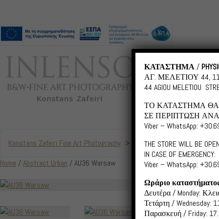
ΚΑΤΑΣΤΗΜΑ
/
PHYSI
ΑΓ. ΜΕΛΕΤΙΟΥ 44, 
44 AGIOU MELETIOU STRE
ΤΟ ΚΑΤΑΣΤΗΜΑ ΘΑ 
ΣΕ ΠΕΡΙΠΤΩΣΗ ΑΝΑ
Viber – WhatsApp: +30.
Konstans Zafeiri Fine Art Photography
>
Products
>
AU36 Warsaw
THE STORE WILL BE OPEN
IN CASE OF EMERGENCY:
Home
/
Abstract Urban
/ AU36 Warsaw
Viber – WhatsApp: +30.
Ωράριο καταστήματο
AU36
Δευτέρα / Monday: Κλεισ
Τετάρτη / Wednesday: 11
Scroll down fo
Παρασκευή / Friday: 17.