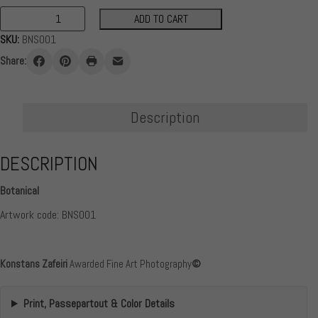
55,00 €
ADD TO CART
BNS001
SKU:
BNS001
Botanical
quantity
Share:
Description
DESCRIPTION
Botanical
Artwork code: BNS001
Konstans Zafeiri
Awarded Fine Art Photography
©
Print, Passepartout & Color Details