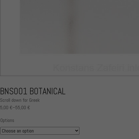
BNS001 BOTANICAL
Scroll down for Greek
5,00
€
–
55,00
€
Price
range:
Options
5,00 €
through