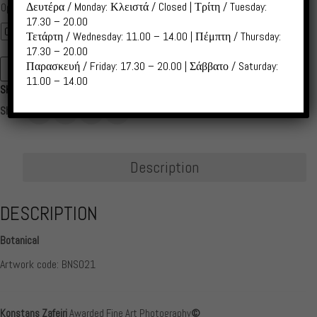
range:
Δευτέρα / Monday: Κλειστά / Closed | Τρίτη / Tuesday:
Options
5,00 €
17.30 – 20.00
Τετάρτη / Wednesday: 11.00 – 14.00 | Πέμπτη / Thursday:
through
17.30 – 20.00
55,00 €
Παρασκευή / Friday: 17.30 – 20.00 | Σάββατο / Saturday:
ADD TO CART
BNS021
11.00 – 14.00
SKU:
BNS021
Botanical
quantity
Share:
Description
DESCRIPTION
Botanical
Artwork code: BNS021
Konstans Zafeiri
Awarded Fine Art Photography
©