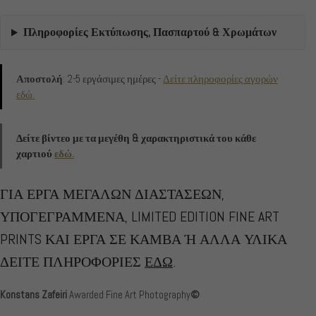
Πληροφορίες Εκτύπωσης, Πασπαρτού & Χρωμάτων
Αποστολή
: 2-5 εργάσιμες ημέρες -
Δείτε πληροφορίες αγορών
εδώ.
Δείτε βίντεο με τα μεγέθη & χαρακτηριστικά του κάθε
χαρτιού
εδώ.
ΓΙΑ ΕΡΓΑ ΜΕΓΑΛΩΝ ΔΙΑΣΤΑΣΕΩΝ,
ΥΠΟΓΕΓΡΑΜΜΕΝΑ, LIMITED EDITION FINE ART
PRINTS ΚΑΙ ΕΡΓΑ ΣΕ ΚΑΜΒΑ Ή ΑΛΛΑ ΥΛΙΚΑ
ΔΕΙΤΕ ΠΛΗΡΟΦΟΡΙΕΣ
ΕΔΩ
.
Konstans Zafeiri
Awarded Fine Art Photography
©