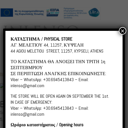
×
ΚΑΤΑΣΤΗΜΑ
/
PHYSICAL STORE
ΑΓ. ΜΕΛΕΤΙΟΥ 44, 11257, ΚΥΨΕΛΗ
44 AGIOU MELETIOU STREET, 11257, KYPSELI, ATHENS
ΤΟ ΚΑΤΑΣΤΗΜΑ ΘΑ ΑΝΟΙΞΕΙ ΤΗΝ ΤΡΙΤΗ 1η
ΣΕΠΤΕΒΜΡΙΟΥ
ΣΕ ΠΕΡΙΠΤΩΣΗ ΑΝΑΓΚΗΣ ΕΠΙΚΟΙΝΩΝΗΣΤΕ:
Home
/
Botanical - Nature
/ BNS021 Botanical
Viber – WhatsApp: +30.6945413843 – Email:
inlenso@gmail.com
THE STORE WILL BE OPEN AGAIN ON SEPTEMBER THE 1st.
BNS021 BOTANICAL
IN CASE OF EMERGENCY:
Viber – WhatsApp: +30.6945413843 – Email:
Scroll down for Greek
inlenso@gmail.com
5,00
€
–
55,00
€
Price
Ωράριο καταστήματος
/
Opening hours