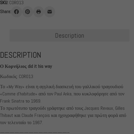
SKU:
COR013
Cornelius
did
Share:
it
his
way
Description
quantity
DESCRIPTION
Ο Κορνήλιος did it his way
Κωδικός: COR013
Το «My Way» είναι η αγγλική διασκευή του γαλλικού τραγουδιού
«Comme d’habitude» από τον Paul Anka, που κυκλοφόρησε από τον
Frank Sinatra το 1969.
Το πρωτότυπο τραγούδι γράφτηκε από τους Jacques Revaux, Gilles
Thibaut και Claude François και ηχογραφήθηκε για πρώτη φορά από
τον τελευταίο το 1967.
——————————————–