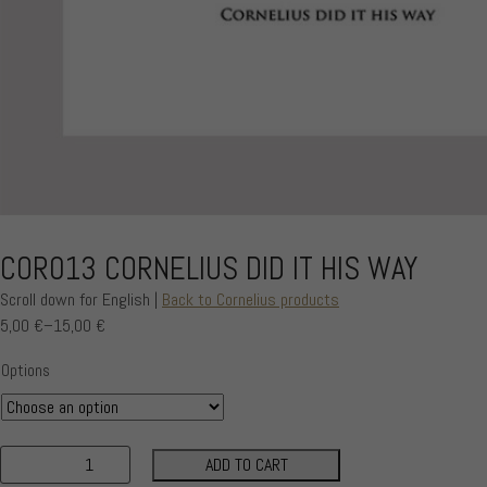
COR013 CORNELIUS DID IT HIS WAY
Scroll down for English |
Back to Cornelius products
5,00
€
–
15,00
€
Price
range:
Options
5,00 €
through
15,00 €
ADD TO CART
COR013