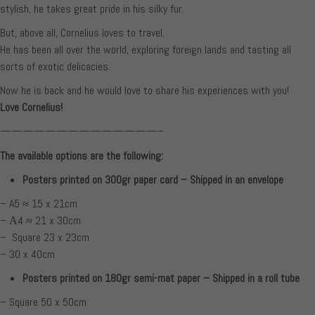
stylish, he takes great pride in his silky fur.
But, above all, Cornelius loves to travel.
He has been all over the world, exploring foreign lands and tasting all
sorts of exotic delicacies.
Now he is back and he would love to share his experiences with you!
Love Cornelius!
——————————————–
The available options are the following:
Posters printed on 300gr paper card – Shipped in an envelope
– A5 ≈ 15 x 21cm
– Α4 ≈ 21 x 30cm
– Square 23 x 23cm
– 30 x 40cm
Posters printed on 180gr semi-mat paper – Shipped in a roll tube
– Square 50 x 50cm