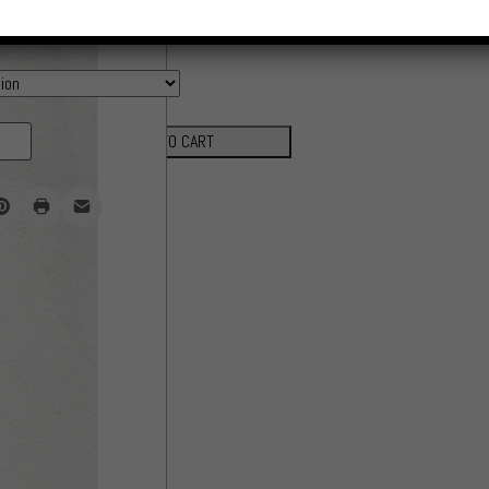
€
ADD TO CART