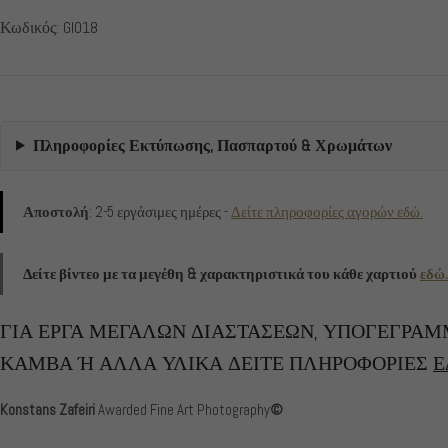
Κωδικός: GI018
Πληροφορίες Εκτύπωσης, Πασπαρτού & Χρωμάτων
Αποστολή
: 2-5 εργάσιμες ημέρες -
Δείτε πληροφορίες αγορών εδώ.
Δείτε βίντεο με τα μεγέθη & χαρακτηριστικά του κάθε χαρτιού
εδώ.
ΓΙΑ ΕΡΓΑ ΜΕΓΑΛΩΝ ΔΙΑΣΤΑΣΕΩΝ, ΥΠΟΓΕΓΡΑΜΜΕΝΑ,
ΚΑΜΒΑ Ή ΑΛΛΑ ΥΛΙΚΑ ΔΕΙΤΕ ΠΛΗΡΟΦΟΡΙΕΣ
Ε
Konstans Zafeiri
Awarded Fine Art Photography
©