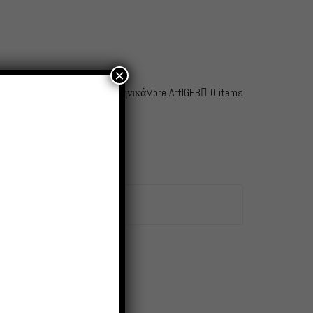
×
fo
Awards
Contact – Shop
Ελληνικά
More Art
IG
FB
0 items