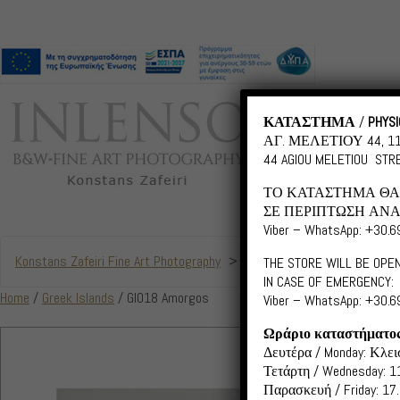
ΚΑΤΑΣΤΗΜΑ
/
PHYSI
ΑΓ. ΜΕΛΕΤΙΟΥ 44, 
44 AGIOU MELETIOU STRE
ΤΟ ΚΑΤΑΣΤΗΜΑ ΘΑ 
ΣΕ ΠΕΡΙΠΤΩΣΗ ΑΝΑ
Viber – WhatsApp: +30.
Konstans Zafeiri Fine Art Photography
>
Products
>
GI018 Amorgo
THE STORE WILL BE OPEN
IN CASE OF EMERGENCY:
Home
/
Greek Islands
/ GI018 Amorgos
Viber – WhatsApp: +30.
Ωράριο καταστήματο
GI01
Δευτέρα / Monday: Κλεισ
Τετάρτη / Wednesday: 11
Scroll down fo
Παρασκευή / Friday: 17.