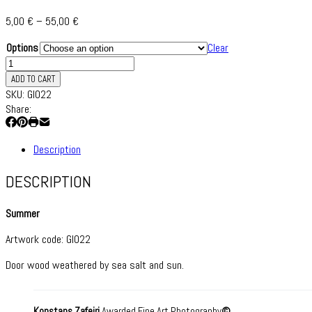
Price
5,00
€
–
55,00
€
range:
Options
Clear
5,00 €
GI022
through
Summer
55,00 €
ADD TO CART
quantity
SKU:
GI022
Share:
Description
DESCRIPTION
Summer
Artwork code: GI022
Door wood weathered by sea salt and sun.
Konstans Zafeiri
Awarded Fine Art Photography
©