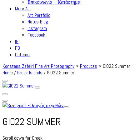
Επικοινωνία – Κατάστημα
More Art
Art Portfolio
Notes Blog
Instagram
Facebook
IG
FB
0 items
Konstans Zafeiri Fine Art Photography
>
Products
>
GI022 Summer
Home
/
Greek Islands
/ GI022 Summer
GI022 SUMMER
Scroll down for Greek