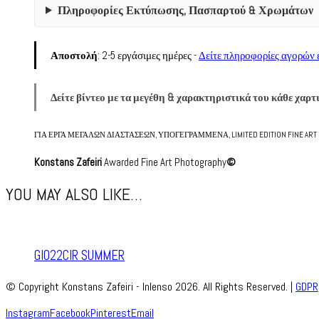
Πληροφορίες Εκτύπωσης, Πασπαρτού & Χρωμάτων
Αποστολή
: 2-5 εργάσιμες ημέρες -
Δείτε πληροφορίες αγορών 
Δείτε βίντεο με τα μεγέθη & χαρακτηριστικά του κάθε χαρτ
ΓΙΑ ΕΡΓΑ ΜΕΓΑΛΩΝ ΔΙΑΣΤΑΣΕΩΝ, ΥΠΟΓΕΓΡΑΜΜΕΝΑ, LIMITED EDITION FINE AR
Konstans Zafeiri
Awarded Fine Art Photography
©
YOU MAY ALSO LIKE…
GI022CIR SUMMER
© Copyright Konstans Zafeiri - Inlenso 2026. All Rights Reserved. |
GDPR
Instagram
Facebook
Pinterest
Email