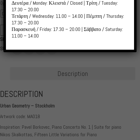
range:
Δευτέρα / Monday: Κλειστά / Closed | Τρίτη / Tuesday:
Options
5,00 €
17.30 – 20.00
through
Τετάρτη / Wednesday: 11.00 – 14.00 | Πέμπτη / Thursday:
17.30 – 20.00
55,00 €
Παρασκευή / Friday: 17.30 – 20.00 | Σάββατο / Saturday:
ADD TO CART
MA018
11.00 – 14.00
SKU:
MA018
Stockholm
quantity
Share:
Description
DESCRIPTION
Urban Geometry – Stockholm
Artwork code: MA018
Inspiration: Pavel Borkovec, Piano Concerto No. 1 | Suite for piano
Nikos Skalkottas, Fifteen Little Variations for Piano