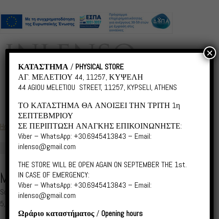
×
ΚΑΤΑΣΤΗΜΑ
/
PHYSICAL STORE
ΑΓ. ΜΕΛΕΤΙΟΥ 44, 11257, ΚΥΨΕΛΗ
44 AGIOU MELETIOU STREET, 11257, KYPSELI, ATHENS
ΤΟ ΚΑΤΑΣΤΗΜΑ ΘΑ ΑΝΟΙΞΕΙ ΤΗΝ ΤΡΙΤΗ 1η
ΣΕΠΤΕΒΜΡΙΟΥ
ΣΕ ΠΕΡΙΠΤΩΣΗ ΑΝΑΓΚΗΣ ΕΠΙΚΟΙΝΩΝΗΣΤΕ:
Home
/
Modern Architecture
/ MA018 Stockholm
Viber – WhatsApp: +30.6945413843 – Email:
inlenso@gmail.com
THE STORE WILL BE OPEN AGAIN ON SEPTEMBER THE 1st.
MA018 STOCKHOLM
IN CASE OF EMERGENCY:
Viber – WhatsApp: +30.6945413843 – Email:
Scroll down for Greek
inlenso@gmail.com
5,00
€
–
55,00
€
Price
Ωράριο καταστήματος
/
Opening hours