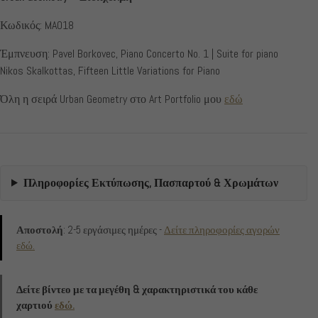
Κωδικός: MA018
Έμπνευση: Pavel Borkovec, Piano Concerto No. 1 | Suite for piano
Nikos Skalkottas, Fifteen Little Variations for Piano
Όλη η σειρά Urban Geometry στο Art Portfolio μου
εδώ
Πληροφορίες Εκτύπωσης, Πασπαρτού & Χρωμάτων
Αποστολή
: 2-5 εργάσιμες ημέρες -
Δείτε πληροφορίες αγορών
εδώ.
Δείτε βίντεο με τα μεγέθη & χαρακτηριστικά του κάθε
χαρτιού
εδώ.