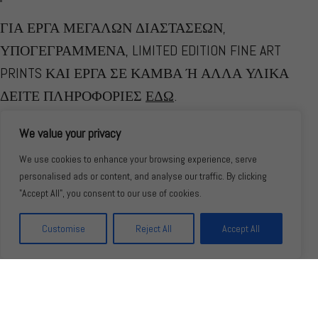
ΓΙΑ ΕΡΓΑ ΜΕΓΑΛΩΝ ΔΙΑΣΤΑΣΕΩΝ,
ΥΠΟΓΕΓΡΑΜΜΕΝΑ, LIMITED EDITION FINE ART
PRINTS ΚΑΙ ΕΡΓΑ ΣΕ ΚΑΜΒΑ Ή ΑΛΛΑ ΥΛΙΚΑ
ΔΕΙΤΕ ΠΛΗΡΟΦΟΡΙΕΣ
ΕΔΩ
.
Konstans Zafeiri
Awarded Fine Art Photography
©
We value your privacy
We use cookies to enhance your browsing experience, serve
personalised ads or content, and analyse our traffic. By clicking
"Accept All", you consent to our use of cookies.
Customise
Reject All
Accept All
Instagram
Facebook
Pinterest
Email
© Copyright Konstans Zafeiri - Inlenso 2026. All Rights Reserved. |
GDPR
|
Όροι χρήσης