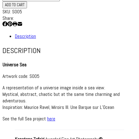
Universe
55,00 €
ADD TO CART
Sea
SKU:
S005
quantity
Share:
Description
DESCRIPTION
Universe Sea
Artwork code: S005
A representation of a universe image inside a sea view.
Mystical, abstract, chaotic but at the same time charming and
adventurous.
Inspiration: Maurice Ravel, Miroirs III. Une Barque sur L’Ocean
See the full Sea project
here