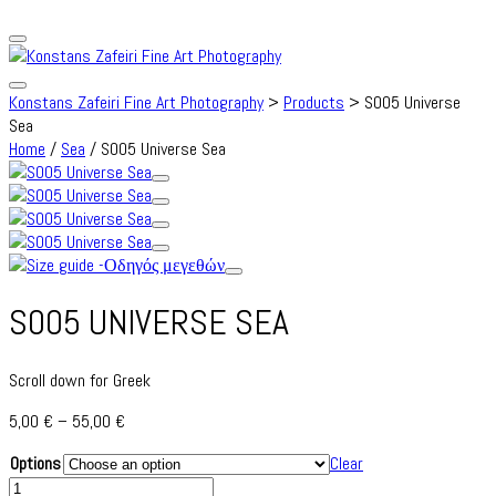
Konstans Zafeiri Fine Art Photography
>
Products
>
S005 Universe
Sea
Home
/
Sea
/ S005 Universe Sea
S005 UNIVERSE SEA
Scroll down for Greek
Price
5,00
€
–
55,00
€
range:
Options
Clear
5,00 €
S005
through