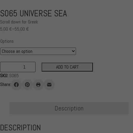
S065 UNIVERSE SEA
Scroll down for Greek
5,00
€
–
55,00
€
Price
range:
Options
5,00 €
through
55,00 €
ADD TO CART
S065
SKU:
S065
Universe
Sea
Share:
quantity
Description
DESCRIPTION