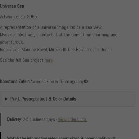
Universe Sea
Artwork code: S065
A representation of a universe image inside a sea view.
Mystical, abstract, chaotic but at the same time charming and
adventurous.
Inspiration: Maurice Ravel, Miroirs III. Une Barque sur L’Ocean
See the full Sea project
here
Konstans Zafeiri
Awarded Fine Art Photography
©
Print, Passepartout & Color Details
Delivery
: 2-5 business days -
View orders info.
Watch the informative video about sizes & paper quality with