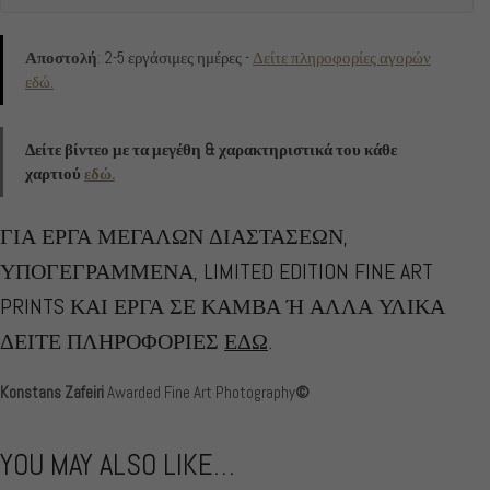
Αποστολή
: 2-5 εργάσιμες ημέρες -
Δείτε πληροφορίες αγορών
εδώ.
Δείτε βίντεο με τα μεγέθη & χαρακτηριστικά του κάθε
χαρτιού
εδώ.
ΓΙΑ ΕΡΓΑ ΜΕΓΑΛΩΝ ΔΙΑΣΤΑΣΕΩΝ,
ΥΠΟΓΕΓΡΑΜΜΕΝΑ, LIMITED EDITION FINE ART
PRINTS ΚΑΙ ΕΡΓΑ ΣΕ ΚΑΜΒΑ Ή ΑΛΛΑ ΥΛΙΚΑ
ΔΕΙΤΕ ΠΛΗΡΟΦΟΡΙΕΣ
ΕΔΩ
.
Konstans Zafeiri
Awarded Fine Art Photography
©
YOU MAY ALSO LIKE…